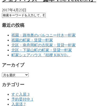
2017年4月23日
最近の投稿
祇園・路地奥のバルコニー付き一軒家
祇園の町家・賃貸一軒家
北区・南舟岡町の古民家・賃貸一軒家
北区・下築山町の町家・賃貸一軒家
町家シェアハウス『桔梗 KIKYO』
アーカイブ
カテゴリー
すぐ入居
3
予約受付中
1
入居済
7