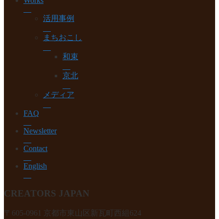
Works
物件情報
活用事例
すぐ入居
まちおこし
入居済
和束
予約受付中
京北
イベント・ボランティア情報
メディア
Works
FAQ
活用事例
Newsletter
まちおこし
Contact
和束
English
京北
CREATORS JAPAN
メディア
〒605-0961 京都市東山区新瓦町西組624
FAQ