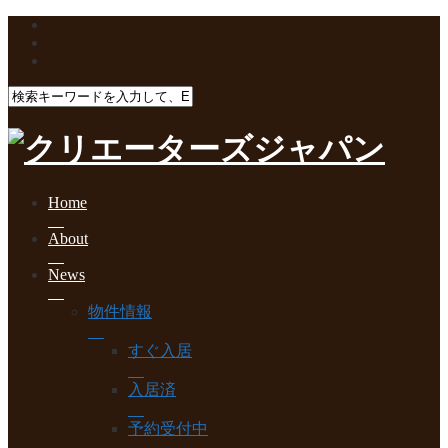
Home
About
News
物件情報
すぐ入居
入居済
予約受付中